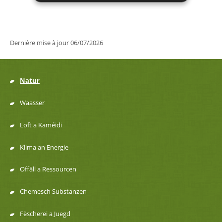
Dernière mise à jour
06/07/2026
Natur
Menu
Waasser
de
Loft a Kaméidi
navigation
Klima an Energie
Offäll a Ressourcen
Chemesch Substanzen
Fëscherei a Juegd