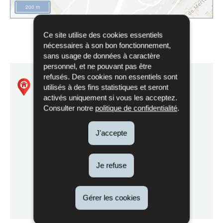
200 m
Ce site utilise des cookies essentiels
nécessaires à son bon fonctionnement,
sans usage de données à caractère
personnel, et ne pouvant pas être
refusés. Des cookies non essentiels sont
Natura 2000 - LU0001034
utilisés à des fins statistiques et seront
activés uniquement si vous les acceptez.
Consulter notre
politique de confidentialité
.
Wasserbillig - Carrière de Dolomie
J'accepte
Je refuse
Itinéraire
de Natura
Localisez sur la carte
2000
Gérer les cookies
-
LU0001034