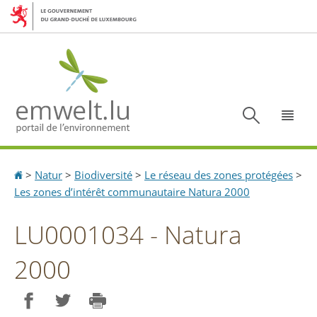
Aller
Aller
à
au
la
contenu
navigation
Recherc
Menu
Accueil
>
Natur
>
Biodiversité
>
Le réseau des zones protégées
>
Les zones d’intérêt communautaire Natura 2000
LU0001034 - Natura
2000