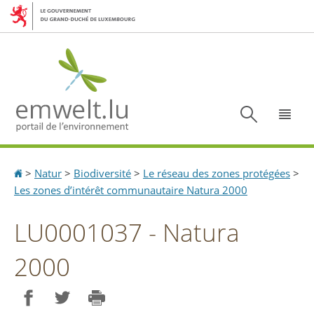
Aller
Aller
à
au
la
contenu
navigation
Recherc
Menu
Accueil
>
Natur
>
Biodiversité
>
Le réseau des zones protégées
>
Les zones d’intérêt communautaire Natura 2000
LU0001037 - Natura
2000