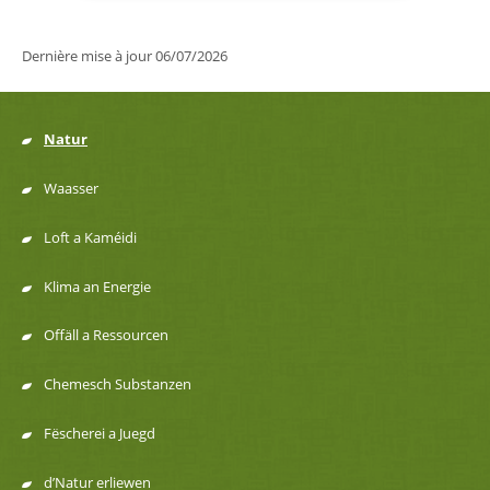
Dernière mise à jour
06/07/2026
Natur
Menu
Waasser
de
Loft a Kaméidi
navigation
Klima an Energie
Offäll a Ressourcen
Chemesch Substanzen
Fëscherei a Juegd
d’Natur erliewen