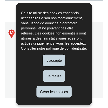
Ce site utilise des cookies essentiels
nécessaires à son bon fonctionnement,
sans usage de données à caractère
personnel, et ne pouvant pas être
Natura2000 - LU0001037
refusés. Des cookies non essentiels sont
utilisés à des fins statistiques et seront
activés uniquement si vous les acceptez.
Perlé - Anciennes Ardoisières
Consulter notre
politique de confidentialité
.
J'accepte
Itinéraire
Je refuse
de Natura2000
Localisez sur la carte
-
LU0001037
Gérer les cookies