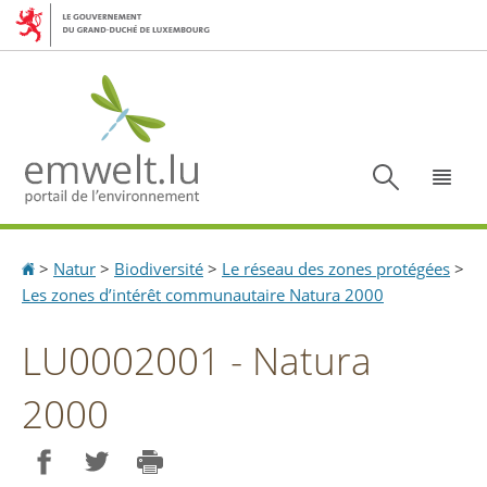
Aller
Aller
à
au
la
contenu
navigation
Recherc
Menu
Accueil
>
Natur
>
Biodiversité
>
Le réseau des zones protégées
>
Les zones d’intérêt communautaire Natura 2000
LU0002001 - Natura
2000