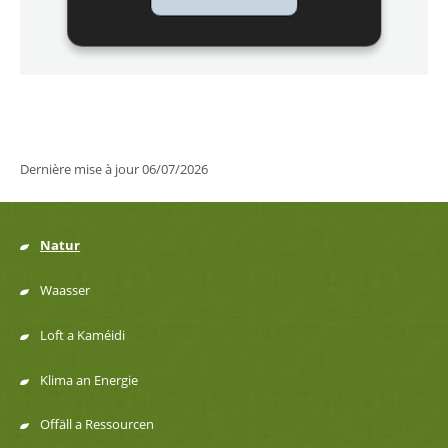
de Natura
Localisez sur la carte
2000
-
LU0002001
Dernière mise à jour
06/07/2026
Natur
Menu
Waasser
de
Loft a Kaméidi
navigation
Klima an Energie
Offäll a Ressourcen