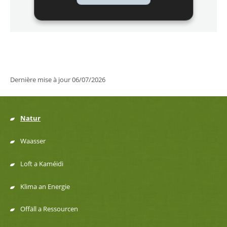
Localisez sur la carte
2000
-
LU0002003
Dernière mise à jour
06/07/2026
Natur
Menu
Waasser
de
Loft a Kaméidi
navigation
Klima an Energie
Offäll a Ressourcen