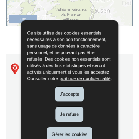
2 km
Ce site utilise des cookies essentiels
nécessaires à son bon fonctionnement,
sans usage de données à caractère
personnel, et ne pouvant pas être
refusés. Des cookies non essentiels sont
utilisés à des fins statistiques et seront
Natura 2000 - LU0002003
activés uniquement si vous les acceptez.
Consulter notre
politique de confidentialité
.
Vallée supérieure de l'Our et affluents de
Lieler à Dasbourg
J'accepte
Je refuse
Itinéraire
Gérer les cookies
de Natura