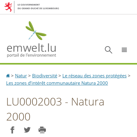
Aller
Aller
à
au
la
contenu
navigation
Recherc
Menu
Accueil
>
Natur
>
Biodiversité
>
Le réseau des zones protégées
>
Les zones d’intérêt communautaire Natura 2000
LU0002003 - Natura
2000