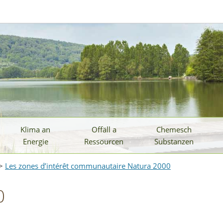
Klima an
Offäll a
Chemesch
Energie
Ressourcen
Substanzen
>
Les zones d’intérêt communautaire Natura 2000
0