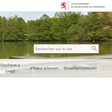
Rechercher
sur
le
Fëscherei a
site
d’Natur erliewen
Emweltprozeduren
Juegd