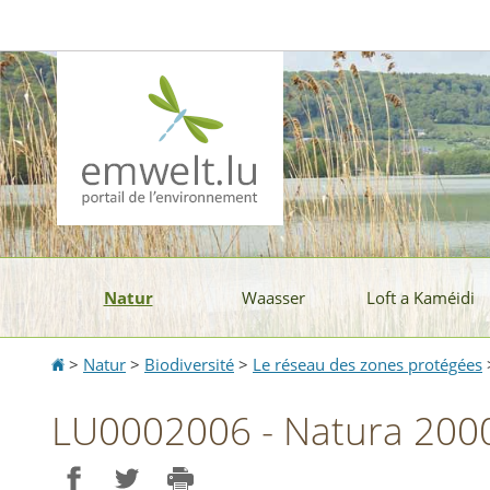
Aller
Aller
à
au
la
contenu
navigation
Natur
Waasser
Loft a Kaméidi
Accueil
>
Natur
>
Biodiversité
>
Le réseau des zones protégées
LU0002006 - Natura 200