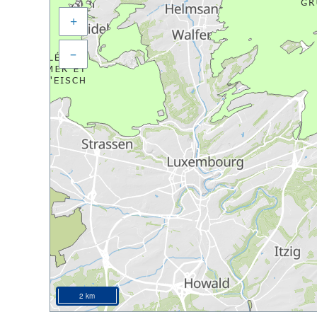
+
–
2 km