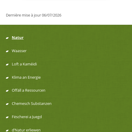
Dernière mise à jour
06/07/2026
Natur
Menu
Waasser
de
Loft a Kaméidi
navigation
Klima an Energie
Offäll a Ressourcen
Chemesch Substanzen
Fëscherei a Juegd
d’Natur erliewen