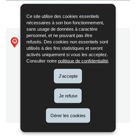
Ce site utilise des cookies essentiels
nécessaires à son bon fonctionnement,
sans usage de données à caractère
personnel, et ne pouvant pas être
Natura2000 - LU0001017
refusés. Des cookies non essentiels sont
utilisés à des fins statistiques et seront
activés uniquement si vous les acceptez.
Vallée de la Sûre inférieure
Consulter notre
politique de confidentialité
.
J'accepte
Itinéraire
Je refuse
de Natura2000
Localisez sur la carte
-
LU0001017
Gérer les cookies