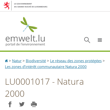
Aller
Aller
à
au
la
contenu
navigation
Recherc
Menu
Accueil
>
Natur
>
Biodiversité
>
Le réseau des zones protégées
>
Les zones d’intérêt communautaire Natura 2000
LU0001017 - Natura
2000