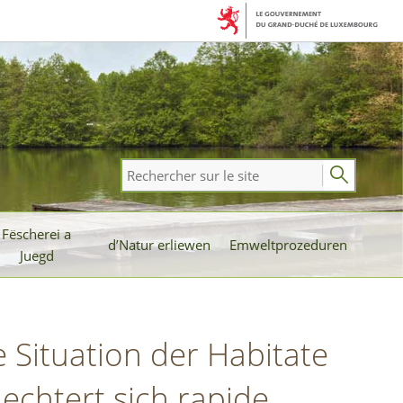
Rechercher
sur
le
Fëscherei a
site
d’Natur erliewen
Emweltprozeduren
Juegd
 Situation der Habitate
echtert sich rapide