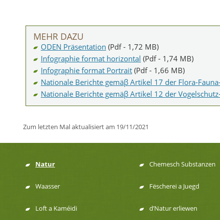
MEHR DAZU
ODEN Präsentation
(Pdf - 1,72 MB)
Infographie format horizontal
(Pdf - 1,74 MB)
Infographie format Portrait
(Pdf - 1,66 MB)
Nationale Berichte gemäβ Artikel 17 der Flora-Fauna-
Nationale Berichte gemäβ Artikel 12 der Vogelschutz-
Zum letzten Mal aktualisiert am
19/11/2021
Natur
Chemesch Substanzen
Menu
Waasser
Fëscherei a Juegd
de
Loft a Kaméidi
d’Natur erliewen