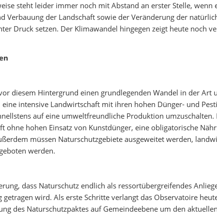
weise steht leider immer noch mit Abstand an erster Stelle, wenn
und Verbauung der Landschaft sowie der Veränderung der natürli
t unter Druck setzen. Der Klimawandel hingegen zeigt heute noch
ten
vor diesem Hintergrund einen grundlegenden Wandel in der Art und
h eine intensive Landwirtschaft mit ihren hohen Dünger- und Pes
schnellstens auf eine umweltfreundliche Produktion umzuschalten.
ft ohne hohen Einsatz von Kunstdünger, eine obligatorische Näh
ußerdem müssen Naturschutzgebiete ausgeweitet werden, landwir
 geboten werden.
rung, dass Naturschutz endlich als ressortübergreifendes Anliege
getragen wird. Als erste Schritte verlangt das Observatoire heu
ung des Naturschutzpaktes auf Gemeindeebene um den aktuellen B