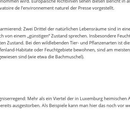
genommen wird. Europäische Richtlinien sehen diesen Bericht in a
ire de l’environnement naturel der Presse vorgestellt.
larmierend: Zwei Drittel der natürlichen Lebensräume sind in ei
h von einem „günstigen“ Zustand sprechen. Insbesondere Feuchtge
n Zustand. Bei den wildlebenden Tier- und Pflanzenarten ist die
ffenland-Habitate oder Feuchtgebiete bewohnen, sind am meisten 
gewiesen sind (wie etwa die Bachmuschel).
gniserregend: Mehr als ein Viertel der in Luxemburg heimischen A
ereits ausgestorben. Als Beispiele kann man hier das noch vor 