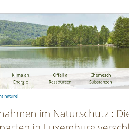
Klima an
Offäll a
Chemesch
Energie
Ressourcen
Substanzen
t naturel
ßnahmen im Naturschutz : Die
enarten in Luxemburg verschl