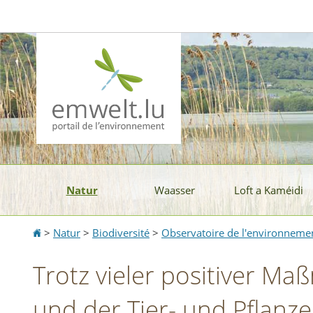
Aller
Aller
à
au
la
contenu
navigation
Natur
Waasser
Loft a Kaméidi
Accueil
>
Natur
>
Biodiversité
>
Observatoire de l'environnemen
Trotz vieler positiver Ma
und der Tier- und Pflanz