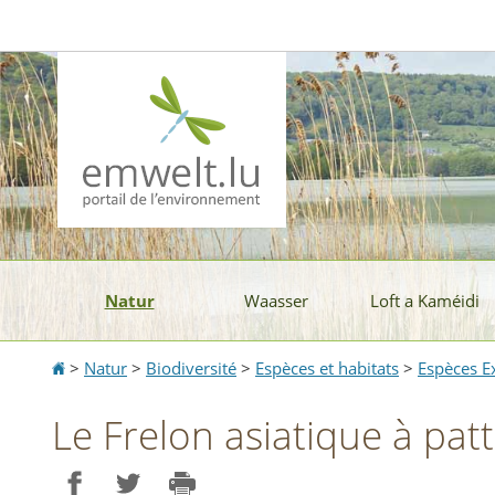
Aller
Aller
à
au
la
contenu
navigation
Natur
Waasser
Loft a Kaméidi
Accueil
>
Natur
>
Biodiversité
>
Espèces et habitats
>
Espèces E
Le Frelon asiatique à patt