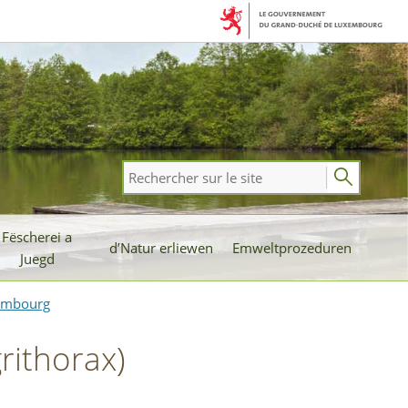
Rechercher
sur
le
Fëscherei a
site
d’Natur erliewen
Emweltprozeduren
Juegd
xembourg
rithorax)