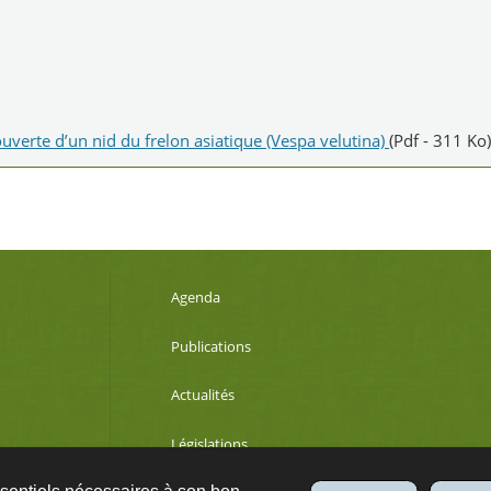
verte d’un nid du frelon asiatique (Vespa velutina)
(Pdf - 311 Ko)
Agenda
Publications
Actualités
Législations