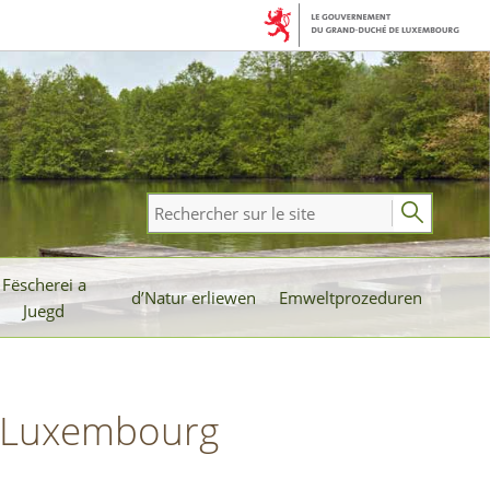
Rechercher
sur
le
Fëscherei a
site
d’Natur erliewen
Emweltprozeduren
Juegd
de Luxembourg