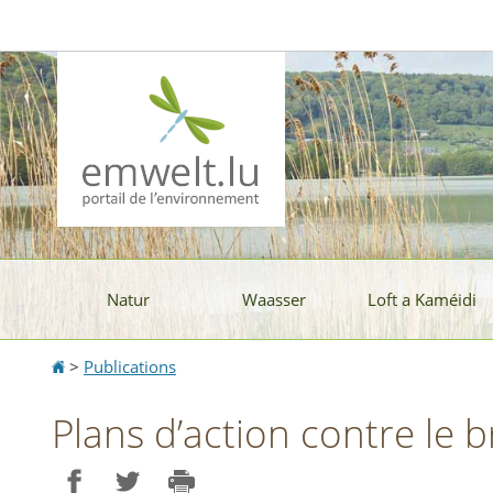
Aller
Aller
à
au
la
contenu
navigation
Natur
Waasser
Loft a Kaméidi
Accueil
>
Publications
Plans d’action contre le