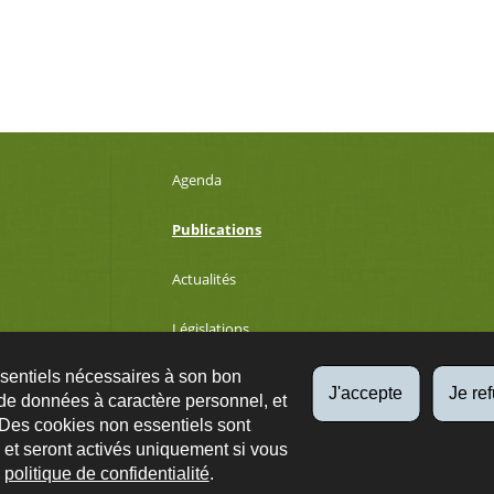
Agenda
Publications
Actualités
Législations
ssentiels nécessaires à son bon
Développement durable
J'accepte
Je re
de données à caractère personnel, et
 Des cookies non essentiels sont
es et seront activés uniquement si vous
Qs
Plan du site
A propos
Accessibilité
Protection des données
e
politique de confidentialité
.