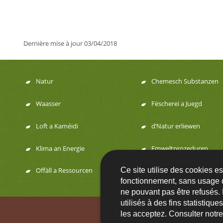
Dernière mise à jour
03/04/2018
Natur
Chemesch Substanzen
Menu
Waasser
Fëscherei a Juegd
de
Loft a Kaméidi
d’Natur erliewen
navigation
Klima an Energie
Emweltprozeduren
Ce site utilise des cookies e
Offäll a Ressourcen
fonctionnement, sans usage 
ne pouvant pas être refusés.
utilisés à des fins statistiqu
Contact
FA
les acceptez. Consulter notr