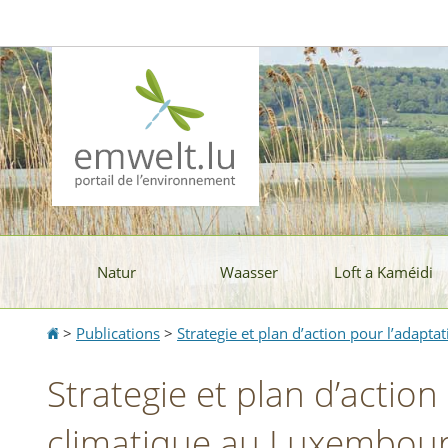
Aller
Aller
à
au
la
contenu
navigation
Natur
Waasser
Loft a Kaméidi
Accueil
>
Publications
>
Strategie et plan d’action pour l’adap
Strategie et plan d’acti
climatique au Luxembour