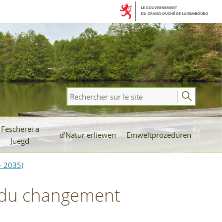
Rechercher
sur
le
Fëscherei a
site
d’Natur erliewen
Emweltprozeduren
Juegd
– 2035)
ts du changement