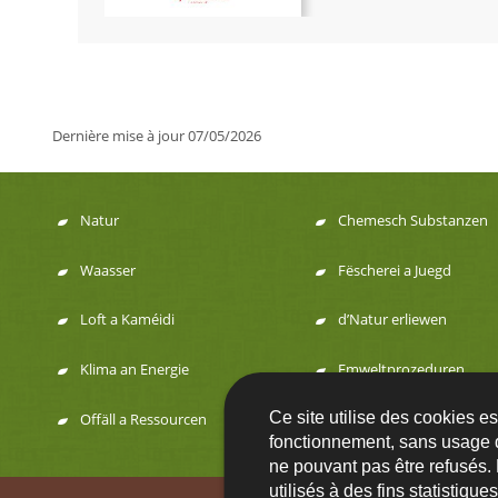
Dernière mise à jour
07/05/2026
Natur
Chemesch Substanzen
Menu
Waasser
Fëscherei a Juegd
de
Loft a Kaméidi
d’Natur erliewen
navigation
Klima an Energie
Emweltprozeduren
Ce site utilise des cookies e
Offäll a Ressourcen
fonctionnement, sans usage 
ne pouvant pas être refusés.
utilisés à des fins statistiqu