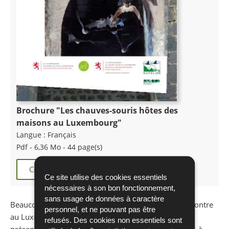
Brochure "Les chauves-souris hôtes des
maisons au Luxembourg"
Langue :
Français
Pdf - 6,36 Mo - 44 page(s)
Commander
Télécharger
Ce site utilise des cookies essentiels
nécessaires à son bon fonctionnement,
sans usage de données à caractère
Beaucoup d‘espèces de chauves-souris que l‘on rencontre
personnel, et ne pouvant pas être
au Luxembourg sont anthropophiles, autrement dit
refusés. Des cookies non essentiels sont