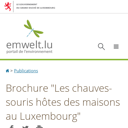
Aller
Aller
à
au
la
contenu
navigation
Recherc
Menu
Accueil
>
Publications
Brochure "Les chauves-
souris hôtes des maisons
au Luxembourg"