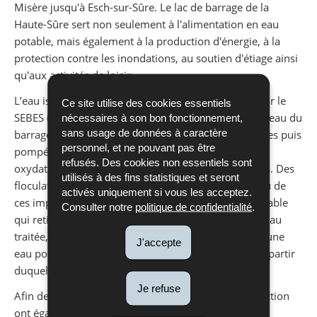
Misère jusqu'à Esch-sur-Sûre. Le lac de barrage de la
Haute-Sûre sert non seulement à l'alimentation en eau
potable, mais également à la production d'énergie, à la
protection contre les inondations, au soutien d'étiage ainsi
qu'aux activités de loisir.
L’eau issue du lac de la Haute-Sûre est potabilisée par le
Ce site utilise des cookies essentiels
SEBES (Syndicat des Eaux du Barrage d’Esch/Sûre). L’eau du
nécessaires à son bon fonctionnement,
sans usage de données à caractère
barrage est captée dans le lac à des hauteurs variables puis
personnel, et ne pouvant pas être
pompée vers des réservoirs d’eau brute. Une pré-
refusés. Des cookies non essentiels sont
oxydation à l’ozone permet la destruction des algues. Des
utilisés à des fins statistiques et seront
floculateurs et des filtres permettent de séparer l’eau de
activés uniquement si vous les acceptez.
ces impuretés. L’eau passe ensuite par des filtres à sable
Consulter notre
politique de confidentialité
.
qui retiennent toutes les matières en suspension. L’eau
traitée, qui répond aux sévères critères de qualité d’une
J'accepte
eau potable, est ensuite amenée vers un réservoir à partir
duquel elle sera acheminée dans tout le pays.
Je refuse
Afin de protéger les eaux du lac, des zones de protection
ont également été créés.