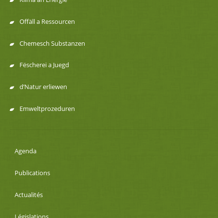
Offäll a Ressourcen
Chemesch Substanzen
Fëscherei a Juegd
d’Natur erliewen
Emweltprozeduren
Agenda
Publications
Actualités
Législations