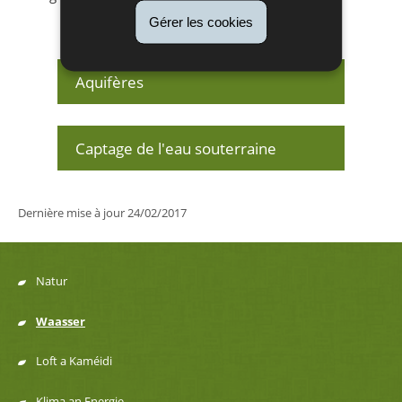
Gérer les cookies
Aquifères
Captage de l'eau souterraine
Dernière mise à jour
24/02/2017
Natur
Menu
Waasser
de
Loft a Kaméidi
navigation
Klima an Energie