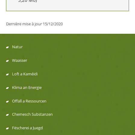
5,20 Mo)
Dernière mise à jour
15/12/2020
Natur
Menu
Waasser
de
Loft a Kaméidi
navigation
Klima an Energie
Offäll a Ressourcen
Chemesch Substanzen
Fëscherei a Juegd