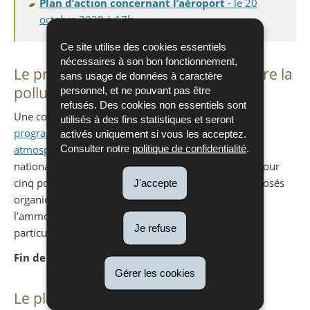
Plan d’action concernant l’aéroport
- le 20
octobre 2020 à 17h
Ce site utilise des cookies essentiels
nécessaires à son bon fonctionnement,
Le programme national de lutte contre la
sans usage de données à caractère
pollution atmosphérique (NAPCP)
personnel, et ne pouvant pas être
refusés. Des cookies non essentiels sont
Une consultation publique est organisée pour le
utilisés à des fins statistiques et seront
programme national de lutte contre la pollution
activés uniquement si vous les acceptez.
Consulter notre
politique de confidentialité
.
atmosphérique (NAPCP)
afin d’atteindre les plafonds
nationaux des émissions fixés au niveau européen pour
cinq polluants : le dioxyde de soufre (SO2), les composés
J'accepte
organiques volatils non méthaniques (COVNM),
l’ammoniac (NH3), les oxydes d'azote (NOx) et les
Je refuse
particules fines (PM2,5).
Fin de la consultation publique (01.12.2020)
Gérer les cookies
Le plan national de la qualité de l’air