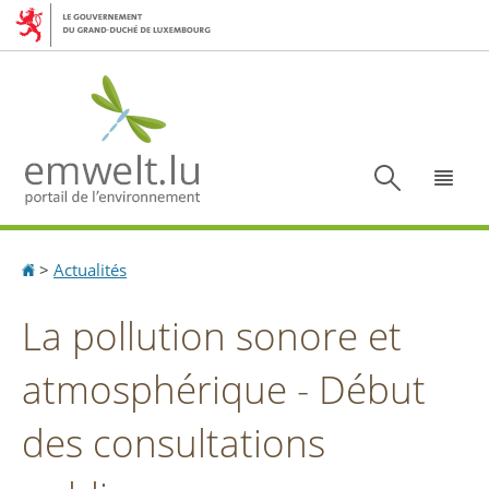
Aller
Aller
à
au
la
contenu
navigation
Recherc
Menu
Accueil
>
Actualités
La pollution sonore et
atmosphérique - Début
des consultations