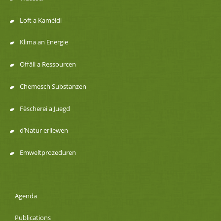
de
Loft a Kaméidi
navigation
Klima an Energie
Offäll a Ressourcen
Chemesch Substanzen
Fëscherei a Juegd
d’Natur erliewen
Emweltprozeduren
Agenda
Publications