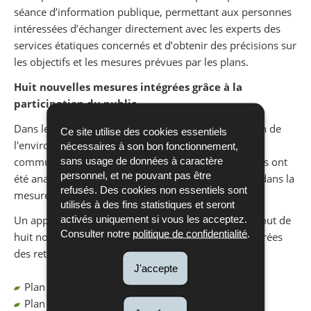
séance d’information publique, permettant aux personnes
intéressées d’échanger directement avec les experts des
services étatiques concernés et d’obtenir des précisions sur
les objectifs et les mesures prévues par les plans.
Huit nouvelles mesures intégrées grâce à la
participation du public
Dans le cadre de l’enquête publique, l'Administration de
Ce site utilise des cookies essentiels
l'environnement a réceptionné 42 avis émanant des
nécessaires à son bon fonctionnement,
sans usage de données à caractère
communes et des citoyens. Les remarques formulées ont
personnel, et ne pouvant pas être
été analysées et intégrées, dans les plans respectifs dans la
refusés. Des cookies non essentiels sont
mesure du possible.
utilisés à des fins statistiques et seront
activés uniquement si vous les acceptez.
Un apport majeur de la consultation réside dans l’ajout de
Consulter notre
politique de confidentialité
.
huit nouvelles mesures concrètes, directement inspirées
des retours reçus :
J'accepte
Plan d’action Bruit routier : mesure 17 (p. 38)
Plan d’action Bruit ferroviaire : mesure 21 (p. 38)