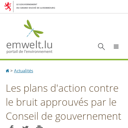
Aller
Aller
à
au
la
contenu
navigation
Recherc
Menu
Accueil
>
Actualités
Les plans d'action contre
le bruit approuvés par le
Conseil de gouvernement