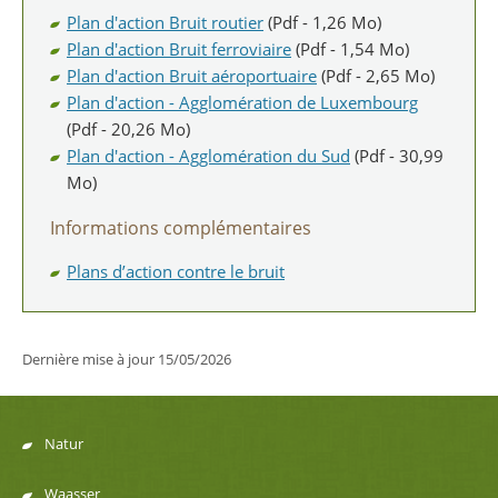
Plan d'action Bruit routier
(Pdf - 1,26 Mo)
Plan d'action Bruit ferroviaire
(Pdf - 1,54 Mo)
Plan d'action Bruit aéroportuaire
(Pdf - 2,65 Mo)
Plan d'action - Agglomération de Luxembourg
(Pdf - 20,26 Mo)
Plan d'action - Agglomération du Sud
(Pdf - 30,99
Mo)
Informations complémentaires
Plans d’action contre le bruit
Dernière mise à jour
15/05/2026
Natur
Menu
Waasser