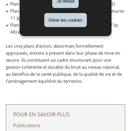
Je refuse
Plan d’action Bruit aéroportuaire : mesure 25 (p. 42)
Plan d’action – Agglomération de Luxembourg : mesures
11 (p. 47), 17 (p. 49) et 18 (p. 50)
Gérer les cookies
Plan d’action – Agglomération du Sud : mesures 17 (p.
48) et 18 (p. 48)
Les cinq plans d’action, désormais formellement
approuvés, entrent à présent dans leur phase de mise en
œuvre. Ils constituent un cadre structurant pour une
gestion cohérente et durable du bruit au niveau national,
au bénéfice de la santé publique, de la qualité de vie et de
l’aménagement équilibré du territoire.
POUR EN SAVOIR PLUS
Publications