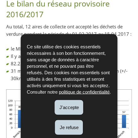
Le bilan du réseau provisoire
2016/2017
Au total, 12 aires de collecte ont accepté les déchets de
verdure pendant la période du 01.02.2017 au 15.04.2017 :
Ce site utilise des cookies essentiels
le MBR a reçu 415 appels
nécessaires à son bon fonctionnement,
Il y a eu des collectes sur 744 lieux de production
sans usage de données à caractère
3
82.233 m
de déchets de verdure ont été collectés
personnel, et ne pouvant pas être
31 machines de collecte ont parcouru 60.381,2 km (+/-
refusés. Des cookies non essentiels sont
30km aller et retour par chemin en moyenne
utilisés à des fins statistiques et seront
activés uniquement si vous les acceptez.
Consulter notre
politique de confidentialité
.
J'accepte
Je refuse