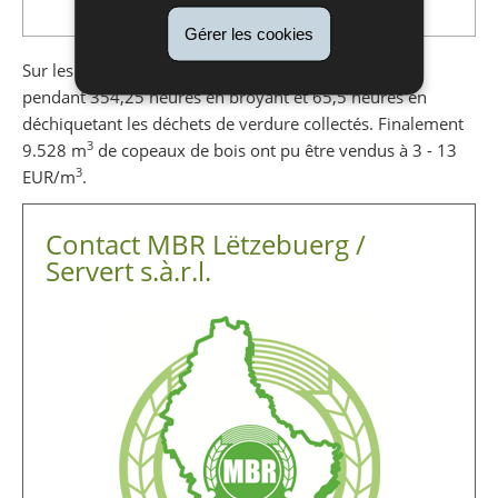
Gérer les cookies
Sur les aires de traitement, 8 broyeurs ont travaillé
pendant 354,25 heures en broyant et 65,5 heures en
déchiquetant les déchets de verdure collectés. Finalement
3
9.528 m
de copeaux de bois ont pu être vendus à 3 - 13
3
EUR/m
.
Contact MBR Lëtzebuerg /
Servert s.à.r.l.