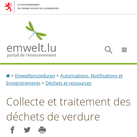
Aller
Aller
à
au
la
contenu
navigation
Recherc
Menu
Accueil
>
Emweltprozeduren
>
Autorisations, Notifications et
Enregistrements
>
Déchets et ressources
Collecte et traitement des
déchets de verdure