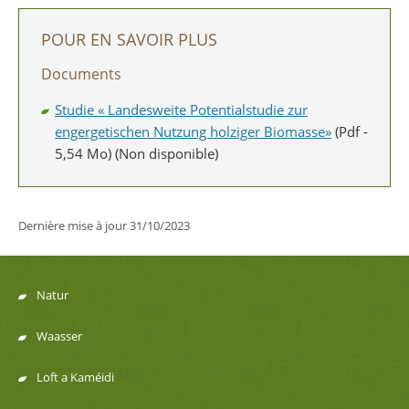
POUR EN SAVOIR PLUS
Documents
Studie « Landesweite Potentialstudie zur
engergetischen Nutzung holziger Biomasse»
(Pdf -
5,54 Mo)
(Non disponible)
Dernière mise à jour
31/10/2023
Natur
Menu
Waasser
de
Loft a Kaméidi