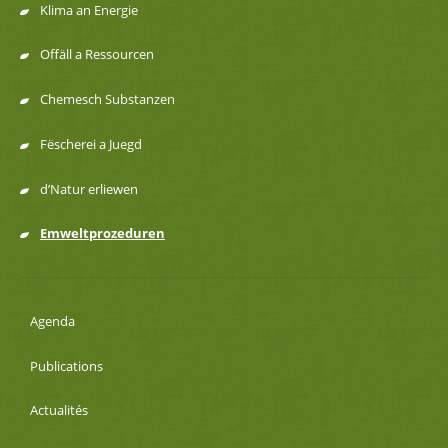
navigation
Klima an Energie
Offäll a Ressourcen
Chemesch Substanzen
Fëscherei a Juegd
d’Natur erliewen
Emweltprozeduren
Agenda
Publications
Actualités