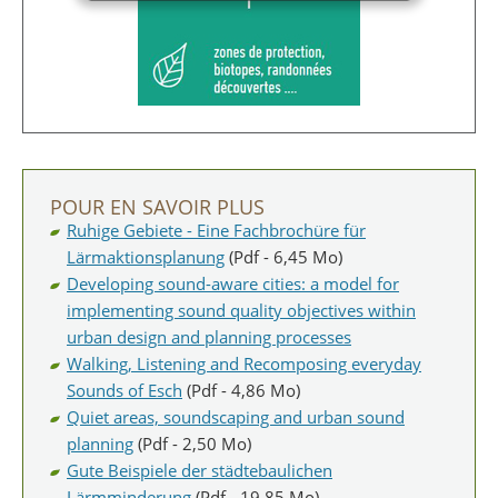
POUR EN SAVOIR PLUS
Ruhige Gebiete - Eine Fachbrochüre für
Lärmaktionsplanung
(Pdf - 6,45 Mo)
Developing sound-aware cities: a model for
implementing sound quality objectives within
urban design and planning processes
Walking, Listening and Recomposing everyday
Sounds of Esch
(Pdf - 4,86 Mo)
Quiet areas, soundscaping and urban sound
planning
(Pdf - 2,50 Mo)
Gute Beispiele der städtebaulichen
Lärmminderung
(Pdf - 19,85 Mo)