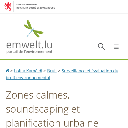
Aller
Aller
à
au
la
contenu
navigation
Recherc
Menu
Accueil
>
Loft a Kaméidi
>
Bruit
>
Surveillance et évaluation du
bruit environnemental
Zones calmes,
soundscaping et
planification urbaine