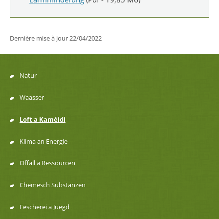
Dernière mise à jour
22/04/2022
Natur
Menu
Waasser
de
Loft a Kaméidi
navigation
Klima an Energie
Offäll a Ressourcen
Chemesch Substanzen
Fëscherei a Juegd