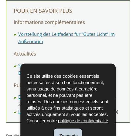
POUR EN SAVOIR PLUS
Informations complémentaires
Vorstellung des Leitfadens für “Gutes Licht” im
Außenraum
Actualités
Studie zu Lichtverschmutzung in Luxemburg:
Besseres Licht für mehr Lebensqualität!
Ce site utilise des cookies essentiels
nécessaires à son bon fonctionnement,
Publications
sans usage de données à caractère
personnel, et ne pouvant pas être
Etude d’une Trame noire au Luxembourg
(Pdf -
refusés. Des cookies non essentiels sont
3,78 Mo)
utilisés à des fins statistiques et seront
Livret sur la pollution lumineuse
(Pdf - 2,86 Mo)
activés uniquement si vous les acceptez.
Consulter notre
politique de confidentialité
.
Dernière mise à jour
30/03/2026
J'accepte