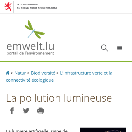
Aller
Aller
à
au
la
contenu
navigation
Recherc
Menu
Accueil
>
Natur
>
Biodiversité
>
L’infrastructure verte et la
connectivité écologique
La pollution lumineuse
Partager sur Facebook
Partager sur Twitter
Imprimer
La lumière artificielle, signe de