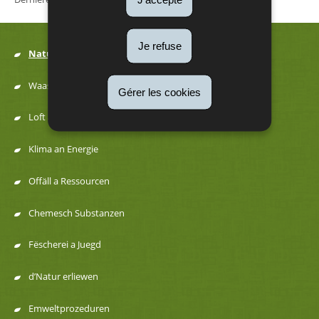
Je refuse
Natur
Menu
Waasser
Gérer les cookies
de
Loft a Kaméidi
navigation
Klima an Energie
Offäll a Ressourcen
Chemesch Substanzen
Fëscherei a Juegd
d’Natur erliewen
Emweltprozeduren