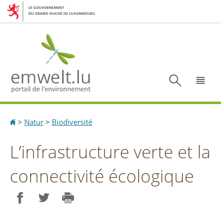
Aller
Aller
à
au
la
contenu
navigation
Recherc
Menu
Accueil
>
Natur
>
Biodiversité
L’infrastructure verte et la
connectivité écologique