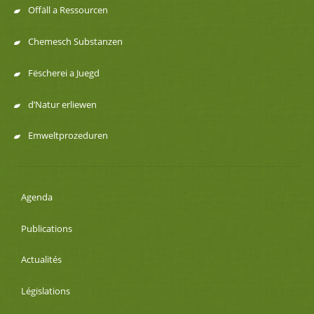
Offäll a Ressourcen
Chemesch Substanzen
Fëscherei a Juegd
d’Natur erliewen
Emweltprozeduren
Agenda
Publications
Actualités
Législations