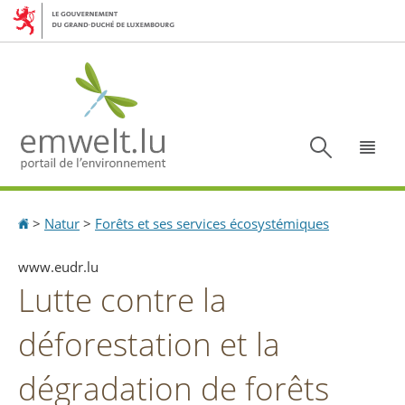
Aller
Aller
à
au
la
contenu
navigation
Recherc
Menu
Accueil
>
Natur
>
Forêts et ses services écosystémiques
www.eudr.lu
Lutte contre la
déforestation et la
dégradation de forêts