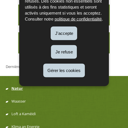
refusés. Des cookies non essentiels sont
utilisés à des fins statistiques et seront
Lutte contre la déforestation et la
activés uniquement si vous les acceptez.
dégradation de forêts
Consulter notre
politique de confidentialité
.
J'accepte
Bekämpfung der Entwaldung und
der Waldschädigung
Je refuse
Dernière mise à jour
01/07/2026
Gérer les cookies
Natur
Menu
Waasser
de
Loft a Kaméidi
navigation
Klima an Energie