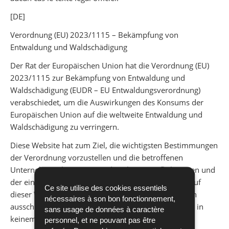
[DE]
Verordnung (EU) 2023/1115 – Bekämpfung von
Entwaldung und Waldschädigung
Der Rat der Europäischen Union hat die Verordnung (EU)
2023/1115 zur Bekämpfung von Entwaldung und
Waldschädigung (EUDR – EU Entwaldungsverordnung)
verabschiedet, um die Auswirkungen des Konsums der
Europäischen Union auf die weltweite Entwaldung und
Waldschädigung zu verringern.
Diese Website hat zum Ziel, die wichtigsten Bestimmungen
der Verordnung vorzustellen und die betroffenen
Unternehmen beim Verständnis ihrer Verpflichtungen und
der einzuhaltenden Verfahren zu unterstützen. Die auf
Ce site utilise des cookies essentiels
dieser Website bereitgestellten Informationen dienen
nécessaires à son bon fonctionnement,
ausschließlich zu Informationszwecken und ersetzen in
sans usage de données à caractère
keinem Fall den offiziellen Rechtstext.
personnel, et ne pouvant pas être