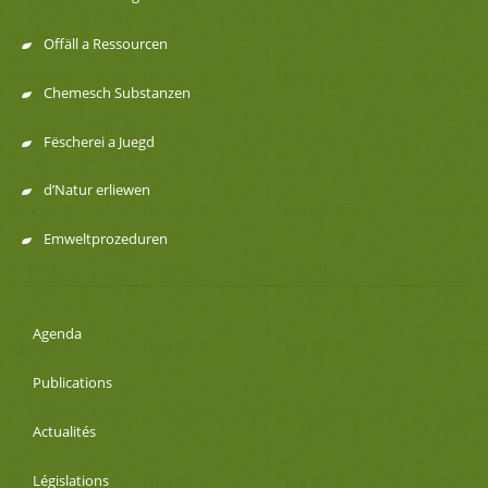
Offäll a Ressourcen
Chemesch Substanzen
Fëscherei a Juegd
d’Natur erliewen
Emweltprozeduren
Agenda
Publications
Actualités
Législations