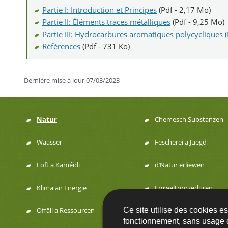
Partie I: Introduction et Principes
(Pdf - 2,17 Mo)
Partie II: Éléments traces métalliques
(Pdf - 9,25 Mo)
Partie III: Hydrocarbures aromatiques polycycliques 
Références
(Pdf - 731 Ko)
Dernière mise à jour
07/03/2023
Natur
Chemesch Substanzen
Menu
Waasser
Fëscherei a Juegd
de
Loft a Kaméidi
d’Natur erliewen
navigation
Klima an Energie
Emweltprozeduren
Ce site utilise des cookies e
Offäll a Ressourcen
fonctionnement, sans usage 