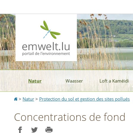
Aller
Aller
à
au
la
contenu
navigation
Natur
Waasser
Loft a Kaméidi
Accueil
>
Natur
>
Protection du sol et gestion des sites pollués
Concentrations de fond