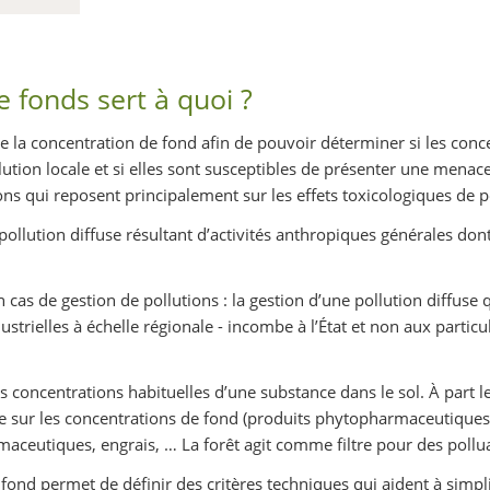
 fonds sert à quoi ?
 de la concentration de fond afin de pouvoir déterminer si les conc
lution locale et si elles sont susceptibles de présenter une mena
ns qui reposent principalement sur les effets toxicologiques de p
pollution diffuse résultant d’activités anthropiques générales do
 en cas de gestion de pollutions : la gestion d’une pollution diffuse
trielles à échelle régionale - incombe à l’État et non aux particul
concentrations habituelles d’une substance dans le sol. À part le
le sur les concentrations de fond (produits phytopharmaceutiques
aceutiques, engrais, … La forêt agit comme filtre pour des pollu
fond permet de définir des critères techniques qui aident à simplif