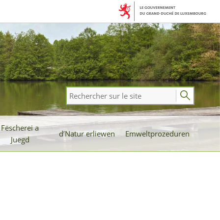
Rechercher
sur
le
Fëscherei a
site
d’Natur erliewen
Emweltprozeduren
Juegd