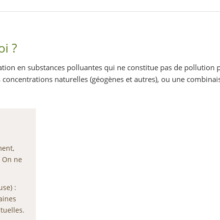
oi ?
ation en substances polluantes qui ne constitue pas de pollution p
 concentrations naturelles (géogènes et autres), ou une combinai
ent,
. On ne
use) :
aines
tuelles.