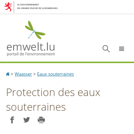
Aller
Aller
à
au
la
contenu
navigation
Recherc
Menu
Accueil
>
Waasser
>
Eaux souterraines
Protection des eaux
souterraines