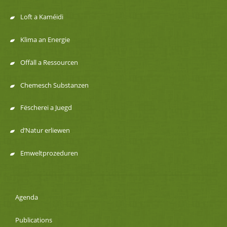
de
Loft a Kaméidi
navigation
Klima an Energie
Offäll a Ressourcen
Chemesch Substanzen
Fëscherei a Juegd
d’Natur erliewen
Emweltprozeduren
Agenda
Publications