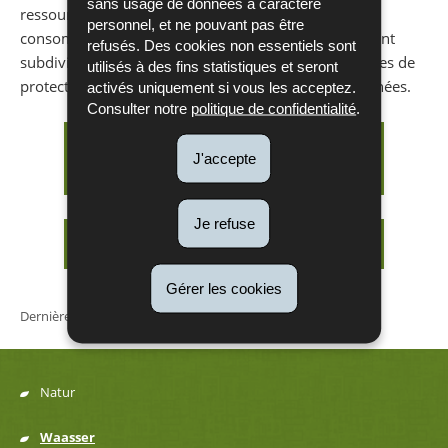
sans usage de données à caractère
ressource à la production d’eau destinée à la
personnel, et ne pouvant pas être
consommation humaine. Ces zones de protection sont
refusés. Des cookies non essentiels sont
subdivisées en zones de protection immédiates, zones de
utilisés à des fins statistiques et seront
protection rapprochées et zones de protection éloignées.
activés uniquement si vous les acceptez.
Consulter notre
politique de confidentialité
.
Délimitation Zones de protection
J'accepte
eau souterraine
Je refuse
Réseau de surveillance
Gérer les cookies
Dernière mise à jour
19/01/2018
Natur
Menu
Waasser