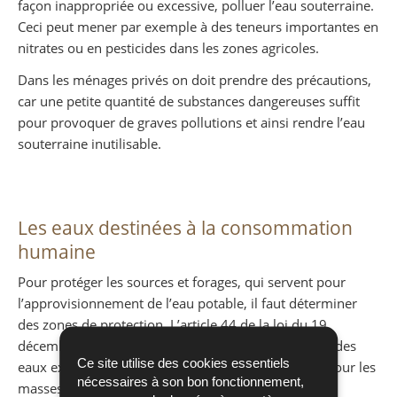
façon inappropriée ou excessive, polluer l’eau souterraine.
Ceci peut mener par exemple à des teneurs importantes en
nitrates ou en pesticides dans les zones agricoles.
Dans les ménages privés on doit prendre des précautions,
car une petite quantité de substances dangereuses suffit
pour provoquer de graves pollutions et ainsi rendre l’eau
souterraine inutilisable.
Les eaux destinées à la consommation
humaine
Pour protéger les sources et forages, qui servent pour
l’approvisionnement de l’eau potable, il faut déterminer
des zones de protection. L’article 44 de la loi du 19
décembre 2008 relative à la protection et la gestion des
Ce site utilise des cookies essentiels
eaux exige la délimitation des zones de protection pour les
nécessaires à son bon fonctionnement,
masses d’eau ou parties de masses d’eau servant de