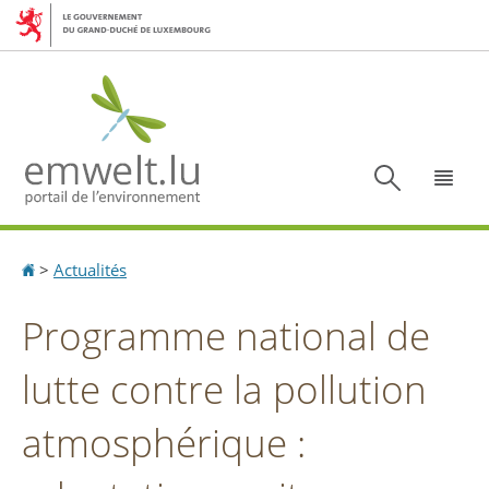
Aller
Aller
à
au
la
contenu
navigation
Recherc
Menu
Accueil
>
Actualités
Programme national de
lutte contre la pollution
atmosphérique :