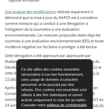
Une analyse des modifications
réalisée auparavent a
démontré que la mise à jour du NAPCP est à considérer
comme mineure qui a conduit à une dérogation à
l’obligation de la soumettre à une évaluation
environnementale. Les mesures proposées étant déjà été
soumises à une évaluation environnementale (EES) et toute
incidence négative sur les biens à protéger a été exclue.
Cette dérogation a été approuvé par approuvée par
Madame la Ministre de l’Environnement, du Climat et du
er
Développement durable en date du 1
décembre 2022 et
Ce site utilise des cookies essentiels
cette décision a été portée à
la connaissance du public le
nécessaires à son bon fonctionnement,
13 décembre 2022
.
sans usage de données à caractère
personnel, et ne pouvant pas être
Après l’approbation provisoire par le Gouvernement en
refusés. Des cookies non essentiels sont
Conseil le 8 février 2023, le projet de mise à jour était
utilisés à des fins statistiques et seront
soumis à une
Consultation du public
du 23 février 2023 au
activés uniquement si vous les acceptez.
24 avril 2023, conformément au
règlement grand-ducal du
Consulter notre
politique de confidentialité
.