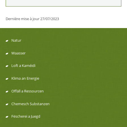
Dernière mise à jour
27/07/2023
Natur
Menu
Waasser
de
Loft a Kaméidi
navigation
Klima an Energie
Offäll a Ressourcen
Chemesch Substanzen
Fëscherei a Juegd