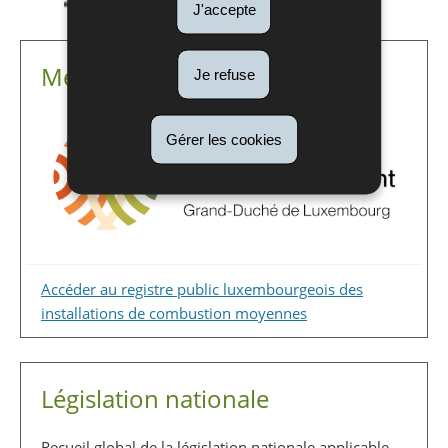
J'accepte
Medium combustion plants
Je refuse
Gérer les cookies
Accéder au registre public luxembourgeois des
installations de combustion moyennes
Législation nationale
Recueil global de la législation nationale applicable