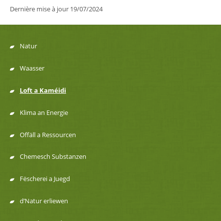
Dernière mise à jour
19/07/2024
Natur
Menu
Waasser
de
Loft a Kaméidi
navigation
Klima an Energie
Offäll a Ressourcen
Chemesch Substanzen
Fëscherei a Juegd
d’Natur erliewen