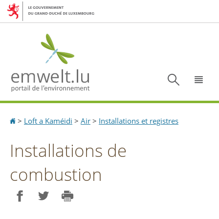
Aller
Aller
à
au
la
contenu
navigation
Recherc
Menu
Accueil
>
Loft a Kaméidi
>
Air
>
Installations et registres
Installations de
combustion