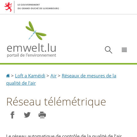
Aller
Aller
à
au
la
contenu
navigation
Recherc
Menu
Accueil
>
Loft a Kaméidi
>
Air
>
Réseaux de mesures de la
qualité de l'air
Réseau télémétrique
Partager sur Facebook
Partager sur Twitter
Imprimer
Le réseau automatique de contrôle de la qualité de l’air