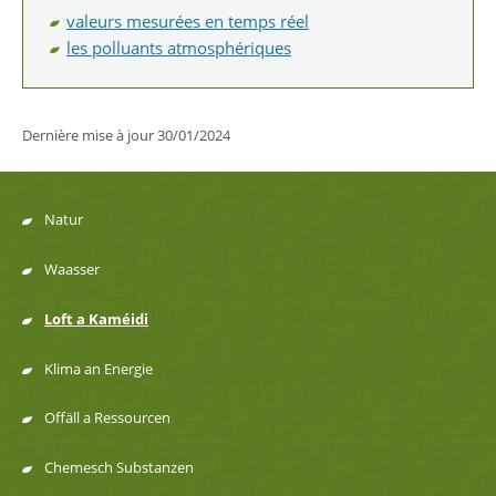
valeurs mesurées en temps réel
les polluants atmosphériques
Dernière mise à jour
30/01/2024
Natur
Menu
Waasser
de
Loft a Kaméidi
navigation
Klima an Energie
Offäll a Ressourcen
Chemesch Substanzen