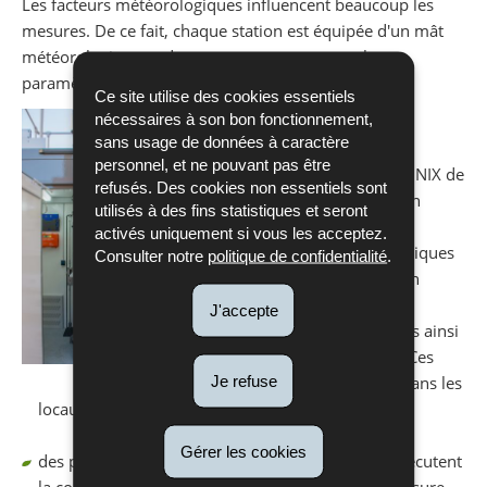
Les facteurs météorologiques influencent beaucoup les
mesures. De ce fait, chaque station est équipée d'un mât
météorologique et de capteurs pour mesurer les
paramètres les plus importants.
Ce site utilise des cookies essentiels
nécessaires à son bon fonctionnement,
Le réseau se compose:
sans usage de données à caractère
personnel, et ne pouvant pas être
du poste central (serveur UNIX de
refusés. Des cookies non essentiels sont
base de données) qui est en
utilisés à des fins statistiques et seront
liaison avec les stations de
activés uniquement si vous les acceptez.
mesure via lignes téléphoniques
Consulter notre
politique de confidentialité
.
commutées. Il comporte un
ordinateur central, des
J'accepte
équipements périphériques ainsi
que des postes de travail. Ces
Je refuse
installations sont situées dans les
locaux de l'Administration de l'environnement;
Gérer les cookies
des postes de travail (ordinateurs type PC), qui exécutent