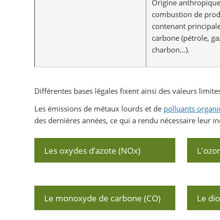
Origine anthropique:
combustion de prod
contenant principa
carbone (pétrole, ga
charbon…).
Différentes bases légales fixent ainsi des valeurs limit
Les émissions de métaux lourds et de
polluants organi
des dernières années, ce qui a rendu nécessaire leur in
Les oxydes d’azote (NOx)
L'ozo
Le monoxyde de carbone (CO)
Le di