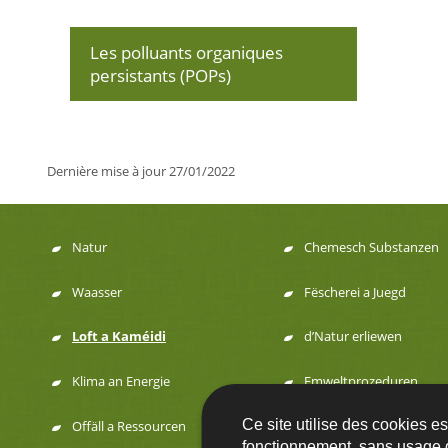
Les polluants organiques
persistants (POPs)
Dernière mise à jour
27/01/2022
Natur
Chemesch Substanzen
Menu
Waasser
Fëscherei a Juegd
de
Loft a Kaméidi
d’Natur erliewen
navigation
Klima an Energie
Emweltprozeduren
Ce site utilise des cookies e
Offäll a Ressourcen
fonctionnement, sans usage 