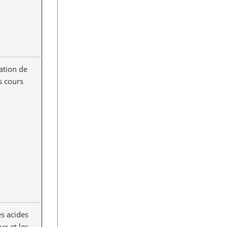
cation de
es cours
s acides
ux et les