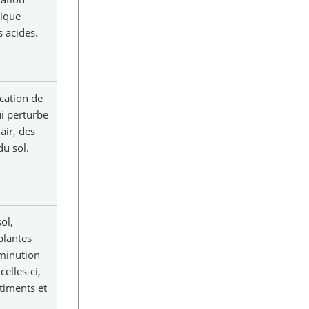
ique
s acides.
ication de
i perturbe
air, des
du sol.
ol,
plantes
minution
celles-ci,
timents et