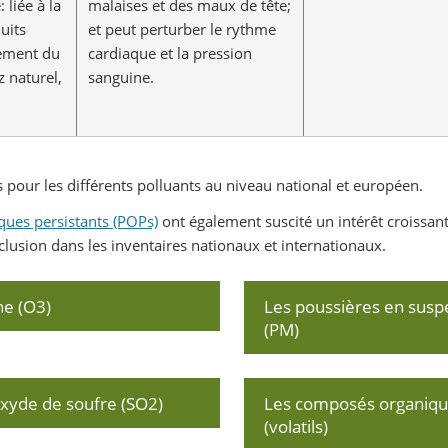
 liée à la
malaises et des maux de tête;
uits
et peut perturber le rythme
lement du
cardiaque et la pression
z naturel,
sanguine.
es pour les différents polluants au niveau national et européen.
ques persistants (POPs)
ont également suscité un intérêt croissan
clusion dans les inventaires nationaux et internationaux.
ne (O3)
Les poussières en susp
(PM)
oxyde de soufre (SO2)
Les composés organiq
(volatils)