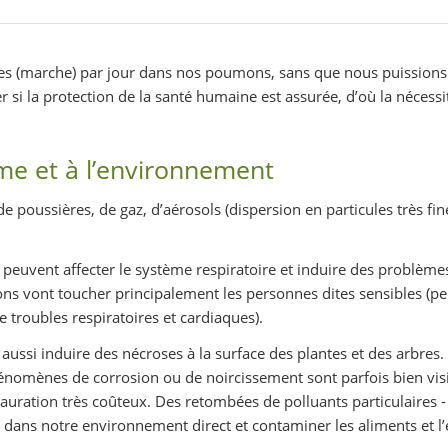
litres (marche) par jour dans nos poumons, sans que nous puissions 
ier si la protection de la santé humaine est assurée, d’où la nécessi
mme et à l’environnement
e poussières, de gaz, d’aérosols (dispersion en particules très fin
 peuvent affecter le système respiratoire et induire des problème
ns vont toucher principalement les personnes dites sensibles (p
e troubles respiratoires et cardiaques).
aussi induire des nécroses à la surface des plantes et des arbres.
énomènes de corrosion ou de noircissement sont parfois bien visi
uration très coûteux. Des retombées de polluants particulaires 
dans notre environnement direct et contaminer les aliments et l’