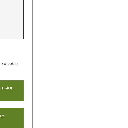
t au cours
ension
ues