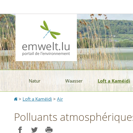
Aller
Aller
à
au
la
contenu
navigation
Natur
Waasser
Loft a Kaméidi
Accueil
>
Loft a Kaméidi
>
Air
Polluants atmosphérique