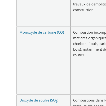
travaux de démoliti
construction.
Monoxyde de carbone (CO)
Combustion incomp
matières organiques
charbon, fiouls, car
bois); notamment du
routier.
Dioxyde de soufre (SO
)
Combustions dans l
2
secteurs résidentiel,