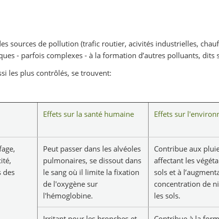
s sources de pollution (trafic routier, acivités industrielles, chauf
iques - parfois complexes - à la formation d’autres polluants, dits
si les plus contrôlés, se trouvent:
Effets sur la santé humaine
Effets sur l'enviro
fage,
Peut passer dans les alvéoles
Contribue aux pluie
ité,
pulmonaires, se dissout dans
affectant les végéta
 des
le sang où il limite la fixation
sols et à l’augment
de l'oxygène sur
concentration de ni
l'hémoglobine.
les sols.
Irritant pour les bronches et
Contribue à la for