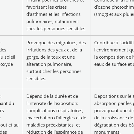
favorisant les crises
d’ozone photochim
d’asthmes et les infections
(smog) et aux pluie
pulmonaires; notamment
chez les personnes sensibles.
:
Provoque des migraines, des
Contribue à l'acidif
 des
irritations des yeux et de la
l'environnement qu
u soleil
gorge, de la toux et une
la composition de l’
ioxyde
altération pulmonaire,
eaux de surface et 
surtout chez les personnes
sensibles.
:
Dépend de la durée et de
Dépositions sur le s
nant du
l'intensité de l'exposition:
absorption par les 
rs
complications respiratoires,
provoquant une di
e
exacerbation d'allergies et de
de la croissance de 
out et au
maladies préexistantes, et
dégradation des bâ
 des
réduction de l'espérance de
monuments.