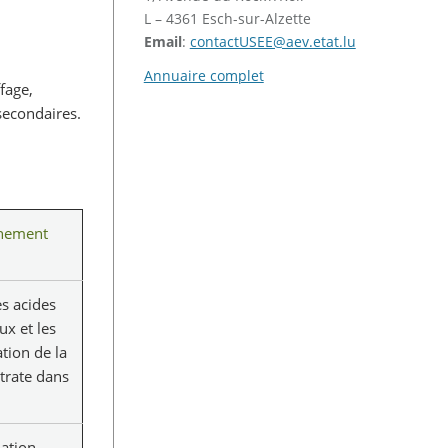
L – 4361 Esch-sur-Alzette
Email
:
contactUSEE@aev.etat.lu
Annuaire complet
fage,
 secondaires.
nnement
s acides
ux et les
ation de la
trate dans
mation