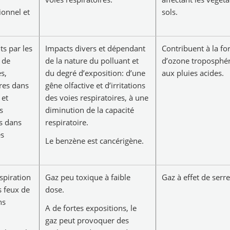
ionnel et
sols.
ts par les
Impacts divers et dépendant
Contribuent à la f
 de
de la nature du polluant et
d’ozone troposphér
s,
du degré d’exposition: d’une
aux pluies acides.
ures dans
gêne olfactive et d’irritations
 et
des voies respiratoires, à une
s
diminution de la capacité
s dans
respiratoire.
es
Le benzène est cancérigène.
espiration
Gaz peu toxique à faible
Gaz à effet de serre
s feux de
dose.
ns
A de fortes expositions, le
gaz peut provoquer des