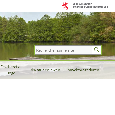
Rechercher
sur
le
Fëscherei a
site
d’Natur erliewen
Emweltprozeduren
Juegd