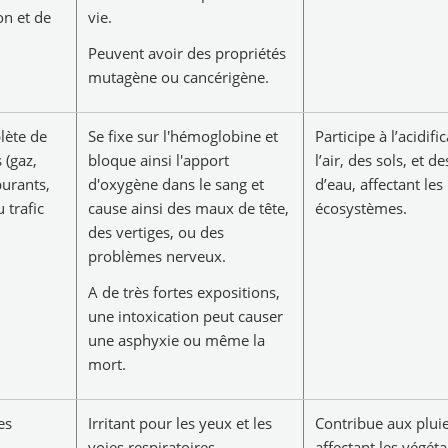
on et de
vie.
Peuvent avoir des propriétés
mutagène ou cancérigène.
lète de
Se fixe sur l'hémoglobine et
Participe à l’acidifi
 (gaz,
bloque ainsi l'apport
l’air, des sols, et d
burants,
d'oxygène dans le sang et
d’eau, affectant les
 trafic
cause ainsi des maux de tête,
écosystèmes.
des vertiges, ou des
problèmes nerveux.
A de très fortes expositions,
une intoxication peut causer
une asphyxie ou même la
mort.
es
Irritant pour les yeux et les
Contribue aux pluie
voies respiratoires.
affectant les végéta