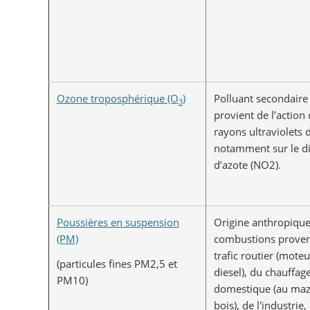
Ozone troposphérique (O
)
Polluant secondaire 
3
provient de l’action
rayons ultraviolets d
notamment sur le d
d’azote (NO2).
Poussières en suspension
Origine anthropique
(PM)
combustions prove
trafic routier (moteu
(particules fines PM2,5 et
diesel), du chauffag
PM10)
domestique (au maz
bois), de l'industrie,