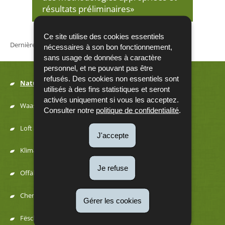
résultats préliminaires»
Ce site utilise des cookies essentiels
Dernière mise à jour
07/12/2021
nécessaires à son bon fonctionnement,
sans usage de données à caractère
personnel, et ne pouvant pas être
refusés. Des cookies non essentiels sont
Natur
utilisés à des fins statistiques et seront
Menu
activés uniquement si vous les acceptez.
Waasser
Consulter notre
politique de confidentialité
.
de
Loft a Kaméidi
J'accepte
navigation
Klima an Energie
Je refuse
Offäll a Ressourcen
Chemesch Substanzen
Gérer les cookies
Fëscherei a Juegd