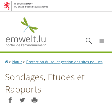
Aller
Aller
à
au
la
contenu
navigation
Recherc
Menu
Accueil
>
Natur
>
Protection du sol et gestion des sites pollués
Sondages, Etudes et
Rapports