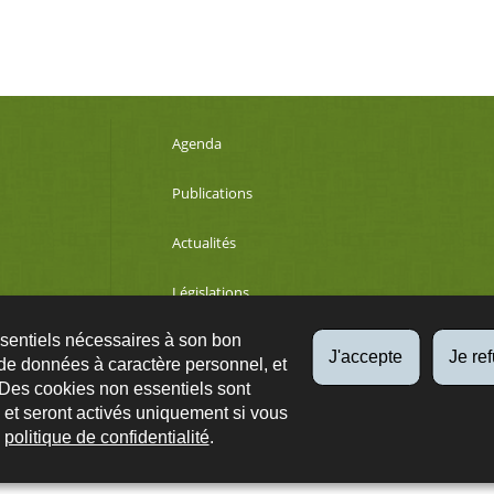
Agenda
Publications
Actualités
Législations
ssentiels nécessaires à son bon
Développement durable
J'accepte
Je re
de données à caractère personnel, et
 Des cookies non essentiels sont
es et seront activés uniquement si vous
Qs
Plan du site
A propos
Accessibilité
Protection des données
e
politique de confidentialité
.