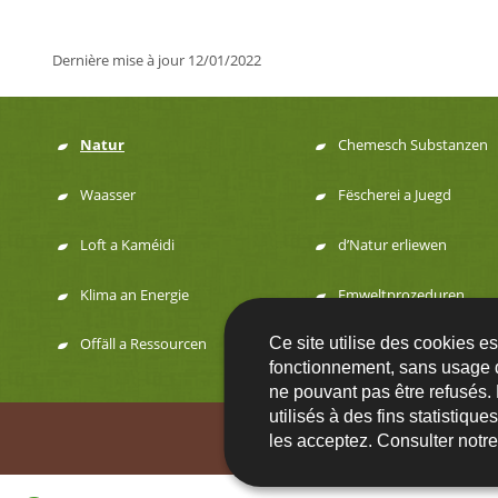
Dernière mise à jour
12/01/2022
Natur
Chemesch Substanzen
Menu
Waasser
Fëscherei a Juegd
de
Loft a Kaméidi
d’Natur erliewen
navigation
Klima an Energie
Emweltprozeduren
Ce site utilise des cookies e
Offäll a Ressourcen
fonctionnement, sans usage 
ne pouvant pas être refusés.
utilisés à des fins statistiqu
Contact
FA
les acceptez. Consulter notr