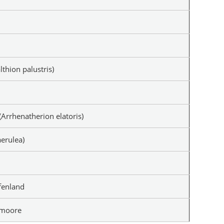
hion palustris)
rrhenatherion elatoris)
erulea)
fenland
nmoore