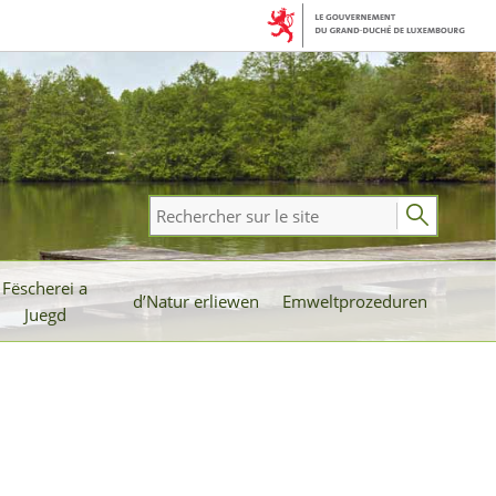
Rechercher
sur
le
Fëscherei a
site
d’Natur erliewen
Emweltprozeduren
Juegd