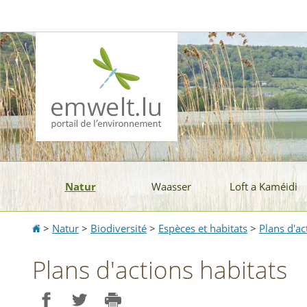
Aller
Aller
à
au
la
contenu
navigation
Natur
Waasser
Loft a Kaméidi
Accueil
>
Natur
>
Biodiversité
>
Espèces et habitats
>
Plans d'ac
Plans d'actions habitats