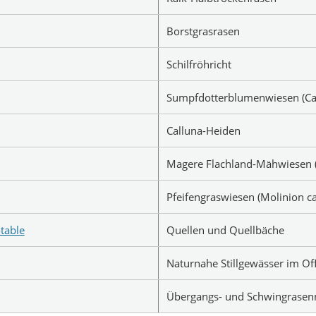
Borstgrasrasen
Schilfröhricht
Sumpfdotterblumenwiesen (Calt
Calluna-Heiden
Magere Flachland-Mähwiesen (A
Pfeifengraswiesen (Molinion ca
table
Quellen und Quellbäche
Naturnahe Stillgewässer im Of
Übergangs- und Schwingrase